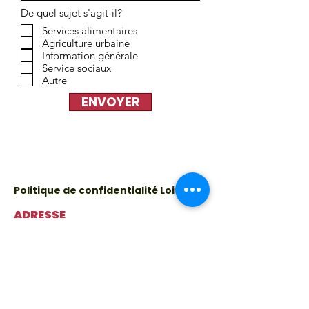
De quel sujet s'agit-il?
Services alimentaires
Agriculture urbaine
Information générale
Service sociaux
Autre
ENVOYER
Politique de confidentialité Loi 25
ADRESSE
3591 avenue Appleton
Montréal, QC H3S 1L7
Lundi
:
9 h à 15 h 30
(épicerie solidaire fermée – centre et