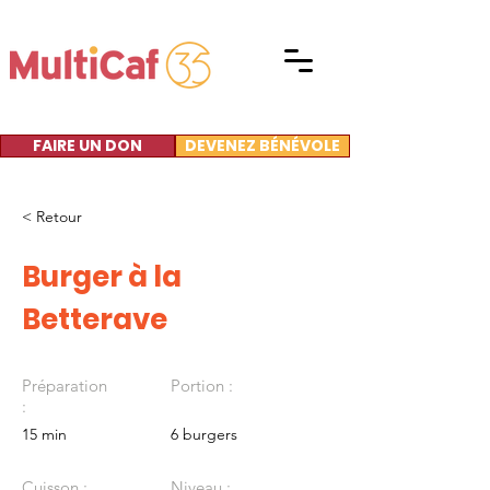
FAIRE UN DON
DEVENEZ BÉNÉVOLE
< Retour
Burger à la
Betterave
Préparation
Portion :
:
15 min
6 burgers
Cuisson :
Niveau :