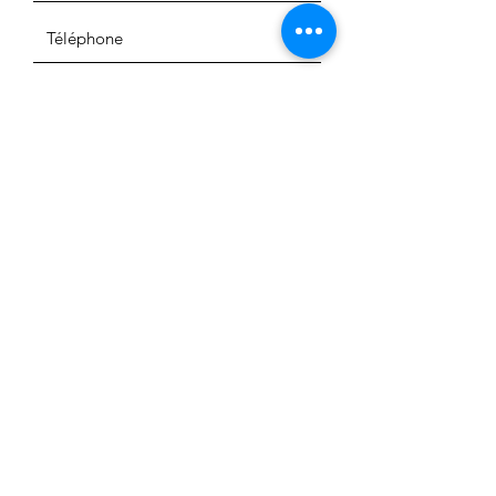
De quel sujet s'agit-il?
Services alimentaires
Agriculture urbaine
Information générale
Service sociaux
Autre
ENVOYER