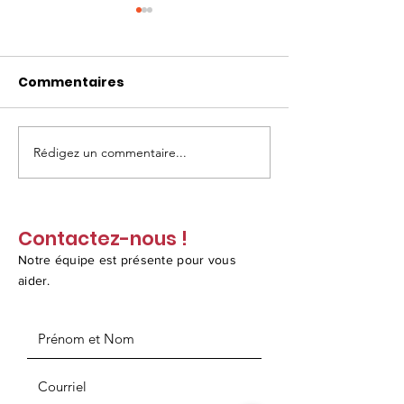
Commentaires
Rédigez un commentaire...
Découvrez le Coin-
"Inari en fête "
Info de MultiCaf!
Célébrons
l’agriculture 
à Côte‑des‑Ne
Contactez-nous !
30 août 2025!
Notre équipe est présente pour vous
aider.