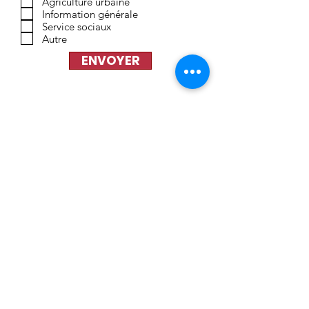
Agriculture urbaine
Information générale
Service sociaux
Autre
ENVOYER
Politique de confidentialité Loi 25
ADRESSE
3591 avenue Appleton
Montréal, QC H3S 1L7
Lundi
:
9 h à 15 h 30
(épicerie solidaire fermée – centre et
cafétéria ouverts)
Mardi
: