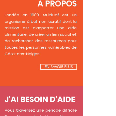
À PROPOS
Fondée en 1989, MultiCaf est un
organisme à but non lucratif dont la
mission est d’apporter une aide
alimentaire, de créer un lien social et
de rechercher des ressources pour
toutes les personnes vulnérables de
Côte-des-Neiges.
EN SAVOIR PLUS
J'AI BESOIN D'AIDE
Vous traversez une période difficile