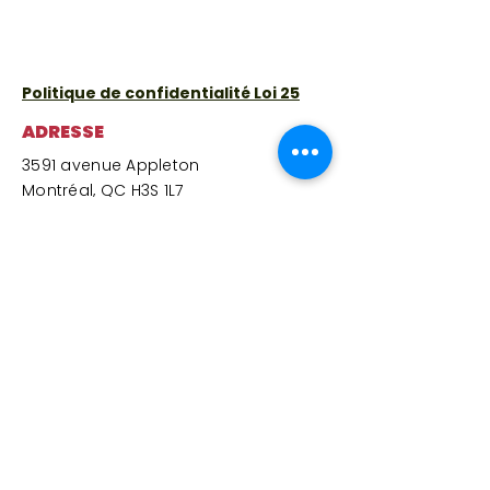
Politique de confidentialité Loi 25
ADRESSE
3591 avenue Appleton
Montréal, QC H3S 1L7
Lundi
:
9 h à 15 h 30
(épicerie solidaire fermée – centre et
cafétéria ouverts)
Mardi
:
9 h à 15 h 30
Mercredi
:
10 h à 15 h 30
Jeudi
:
9 h à 15 h 30