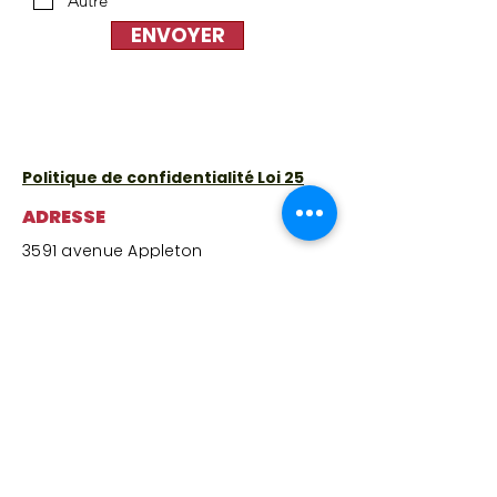
Autre
ENVOYER
Politique de confidentialité Loi 25
ADRESSE
3591 avenue Appleton
Montréal, QC H3S 1L7
Lundi
:
9 h à 15 h 30
(épicerie solidaire fermée – centre et
cafétéria ouverts)
Mardi
:
9 h à 15 h 30
Mercredi
: