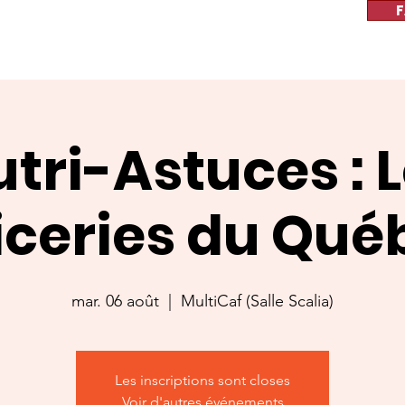
F
tri-Astuces : 
iceries du Qué
mar. 06 août
  |  
MultiCaf (Salle Scalia)
Les inscriptions sont closes
Voir d'autres événements