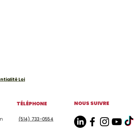
tialité Loi
NOUS SUIVRE
TÉLÉPHONE
on
(514) 733-0554