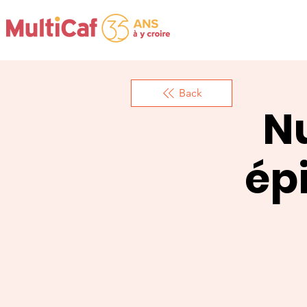
Back
Nu
ép