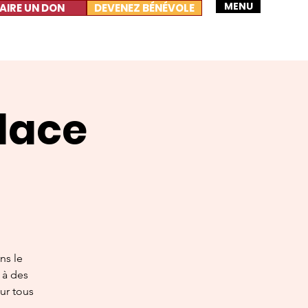
MENU
AIRE UN DON
DEVENEZ BÉNÉVOLE
lace
ns le
s à des
our tous