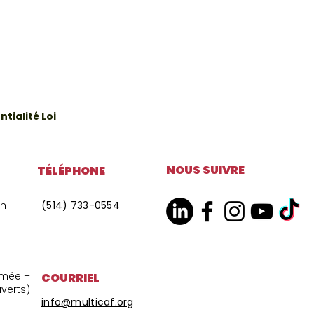
tialité Loi
NOUS SUIVRE
TÉLÉPHONE
on
(514) 733-0554
ermée –
COURRIEL
uverts)
info@multicaf.org