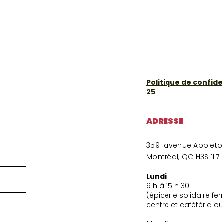
Politique de confiden
25
ADRESSE
3591 avenue Applet
Montréal, QC H3S 1L7
Lundi
:
9 h à 15 h 30
(épicerie solidaire f
centre et cafétéria o