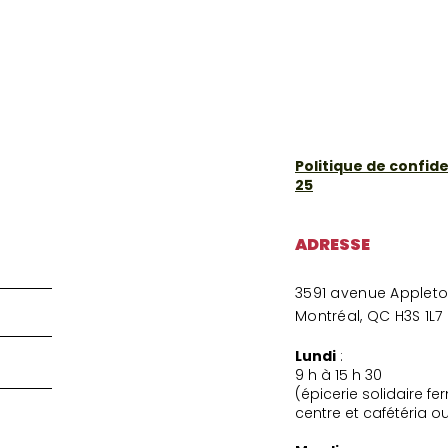
Politique de confiden
25
ADRESSE
3591 avenue Applet
Montréal, QC H3S 1L7
Lundi
:
9 h à 15 h 30
(épicerie solidaire f
centre et cafétéria o