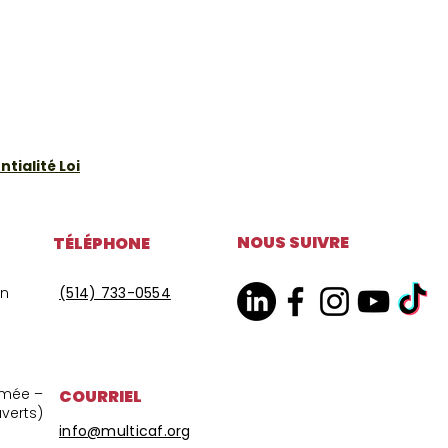
tialité Loi
NOUS SUIVRE
TÉLÉPHONE
on
(514) 733-0554
ermée –
COURRIEL
uverts)
info@multicaf.org