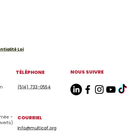
tialité Loi
NOUS SUIVRE
TÉLÉPHONE
on
(514) 733-0554
ermée –
COURRIEL
uverts)
info@multicaf.org