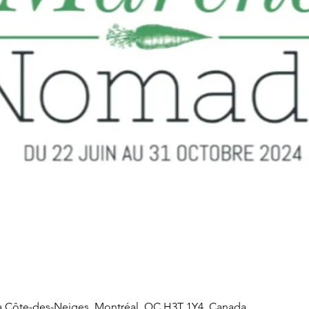
a Côte-des-Neiges, Montréal, QC H3T 1Y4, Canada