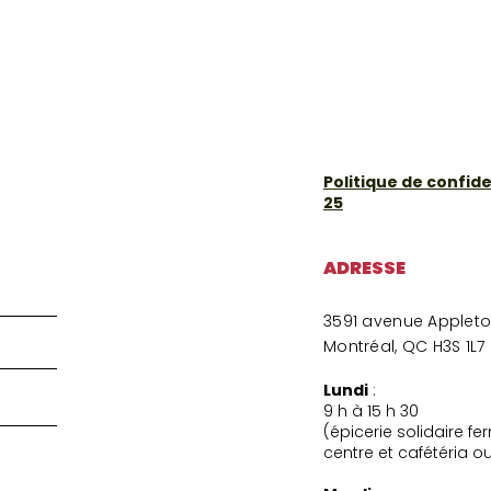
Politique de confiden
25
ADRESSE
3591 avenue Applet
Montréal, QC H3S 1L7
Lundi
:
9 h à 15 h 30
(épicerie solidaire f
centre et cafétéria o