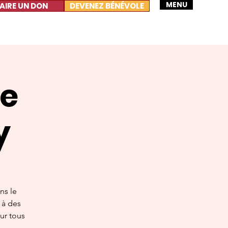
MENU
AIRE UN DON
DEVENEZ BÉNÉVOLE
e
y
ns le
s à des
our tous