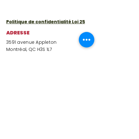
Politique de confidentialité Loi 25
ADRESSE
3591 avenue Appleton
Montréal, QC H3S 1L7
Lundi
:
9 h à 15 h 30
(épicerie solidaire fermée – centre et
cafétéria ouverts)
Mardi
:
9 h à 15 h 30
Mercredi
:
10 h à 15 h 30
Jeudi
:
9 h à 15 h 30