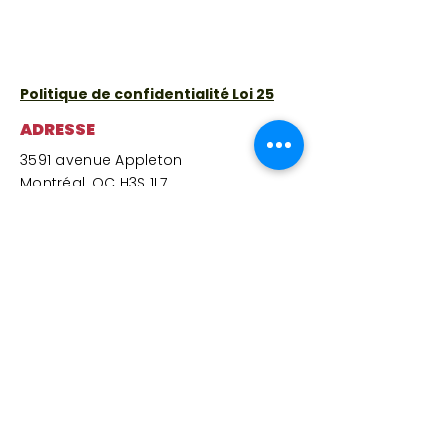
Politique de confidentialité Loi 25
ADRESSE
3591 avenue Appleton
Montréal, QC H3S 1L7
Lundi
:
9 h à 15 h 30
(épicerie solidaire fermée – centre et
cafétéria ouverts)
Mardi
:
9 h à 15 h 30
Mercredi
:
10 h à 15 h 30
Jeudi
: