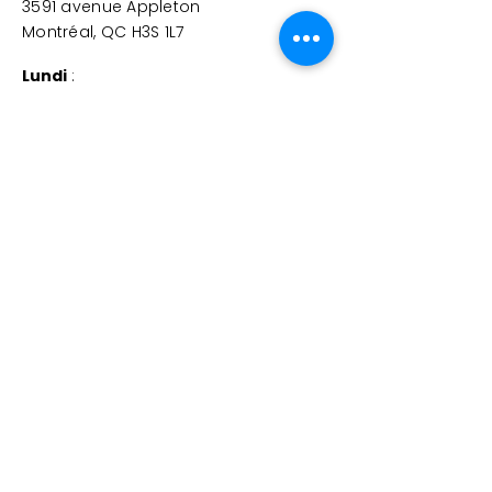
3591 avenue Appleton
Montréal, QC H3S 1L7
Lundi
:
9 h à 15 h 30
(épicerie solidaire fermée – centre et
cafétéria ouverts)
Mardi
:
9 h à 15 h 30
Mercredi
:
10 h à 15 h 30
Jeudi
:
9 h à 15 h 30
Vendredi
:
9 h à 15 h
TÉLÉPHONE
(514) 733-0554