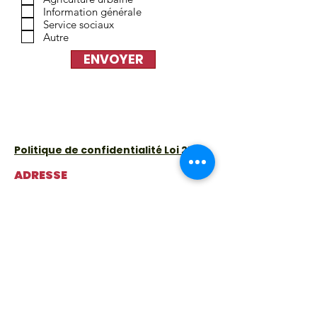
Information générale
Service sociaux
Autre
ENVOYER
Politique de confidentialité Loi 25
ADRESSE
3591 avenue Appleton
Montréal, QC H3S 1L7
Lundi
:
9 h à 15 h 30
(épicerie solidaire fermée – centre et
cafétéria ouverts)
Mardi
: