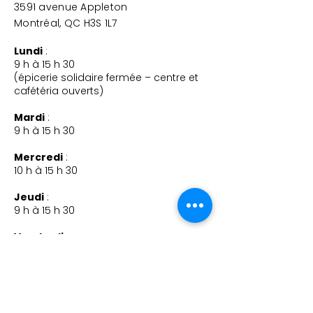
3591 avenue Appleton
Montréal, QC H3S 1L7
Lundi
:
9 h à 15 h 30
(épicerie solidaire fermée – centre et
cafétéria ouverts)
Mardi
:
9 h à 15 h 30
Mercredi
:
10 h à 15 h 30
Jeudi
:
9 h à 15 h 30
Vendredi
:
9 h à 15 h
TÉLÉPHONE
(514) 733-0554