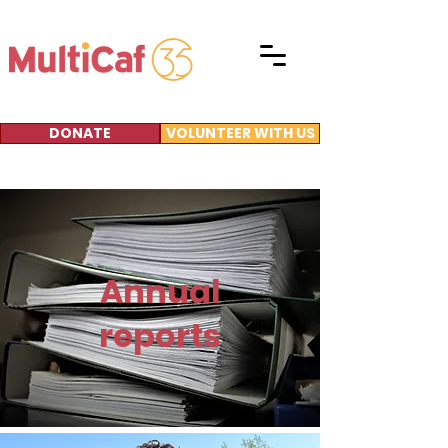
DONATE
VOLUNTEER WITH US
Annual
reports