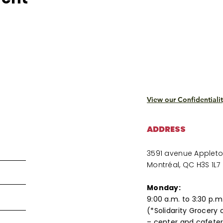
View our Confidentialit
ADDRESS
3591 avenue Applet
Montréal, QC H3S 1L7
Monday:
9:00 a.m. to 3:30 p.m
(*Solidarity Grocery 
– center and cafeter