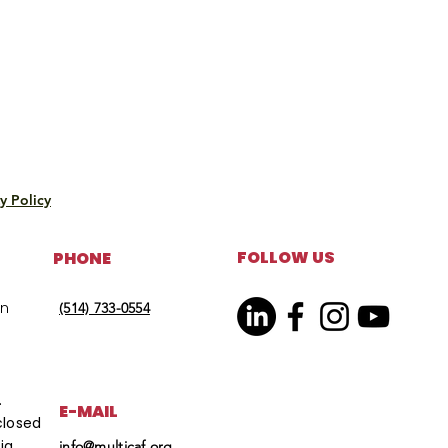
y Policy
FOLLOW US
PHONE
on
(514) 733-0554
.
E-MAIL
closed
ia
info@multicaf.org