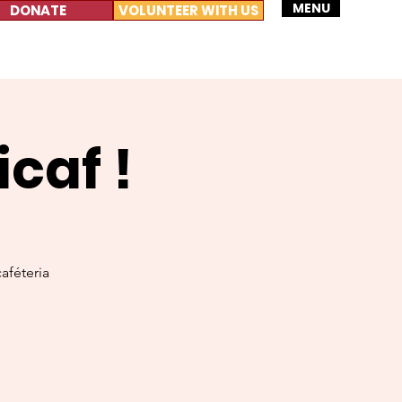
MENU
DONATE
VOLUNTEER WITH US
caf !
aféteria