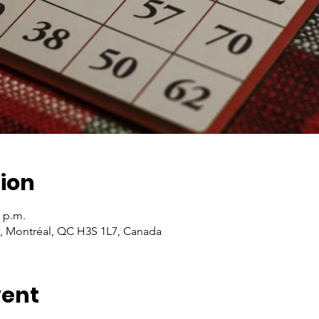
ion
0 p.m.
n, Montréal, QC H3S 1L7, Canada
vent