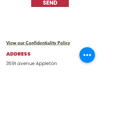
SEND
View our Confidentiality Policy
ADDRESS
3591 avenue Appleton
Montréal, QC H3S 1L7
Monday:
9:00 a.m. to 3:30 p.m.
(*Solidarity Grocery closed – center
and cafeteria open)​
Tuesday
:
9:00 a.m. to 3:30 p.m.