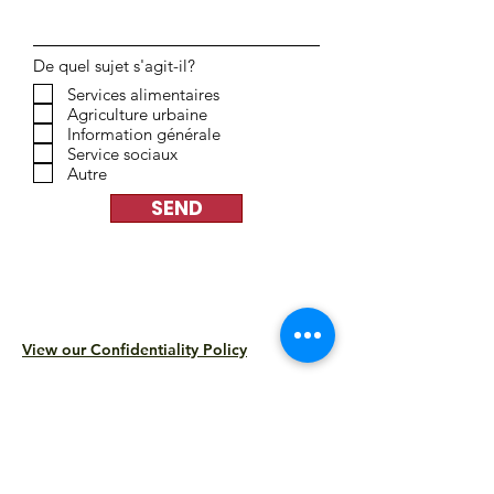
De quel sujet s'agit-il?
Services alimentaires
Agriculture urbaine
Information générale
Service sociaux
Autre
SEND
View our Confidentiality Policy
ADDRESS
3591 avenue Appleton
Montréal, QC H3S 1L7