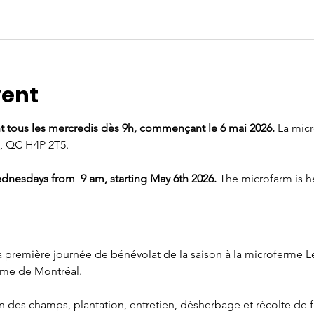
vent
t tous les mercredis dès 9h, commençant le 6 mai 2026. 
La micr
, QC H4P 2T5.
dnesdays from  9 am, starting May 6th 2026. 
The microfarm is h
 première journée de bénévolat de la saison à la microferme Le
ome de Montréal.
n des champs, plantation, entretien, désherbage et récolte de f