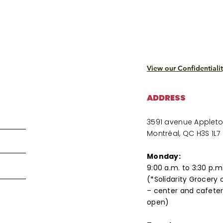
View our Confidentialit
ADDRESS
3591 avenue Applet
Montréal, QC H3S 1L7
Monday:
9:00 a.m. to 3:30 p.m
(*Solidarity Grocery 
– center and cafeter
open)​