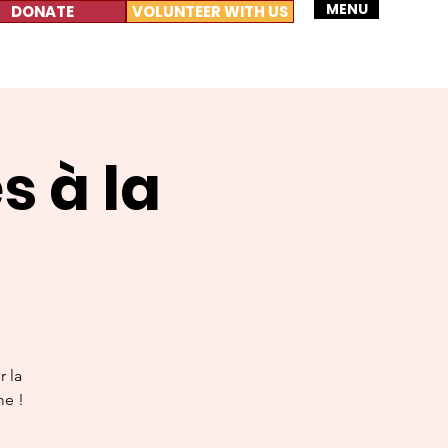
MENU
DONATE
VOLUNTEER WITH US
s à la
r la
me !