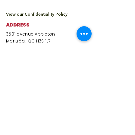
View our Confidentiality Policy
ADDRESS
3591 avenue Appleton
Montréal, QC H3S 1L7
Monday:
9:00 a.m. to 3:30 p.m.
(*Solidarity Grocery closed – center
and cafeteria open)​
Tuesday
:
9:00 a.m. to 3:30 p.m.
Wednesday
:
10:00 a.m. to 3:30 p.m.
Thursday
: