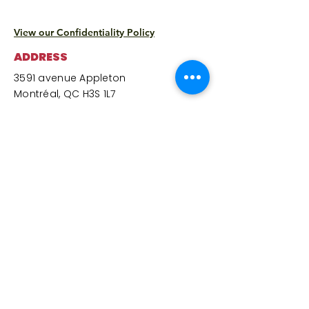
View our Confidentiality Policy
ADDRESS
3591 avenue Appleton
Montréal, QC H3S 1L7
Monday:
9:00 a.m. to 3:30 p.m.
(*Solidarity Grocery closed – center
and cafeteria open)​
Tuesday
:
9:00 a.m. to 3:30 p.m.
Wednesday
:
10:00 a.m. to 3:30 p.m.
Thursday
: