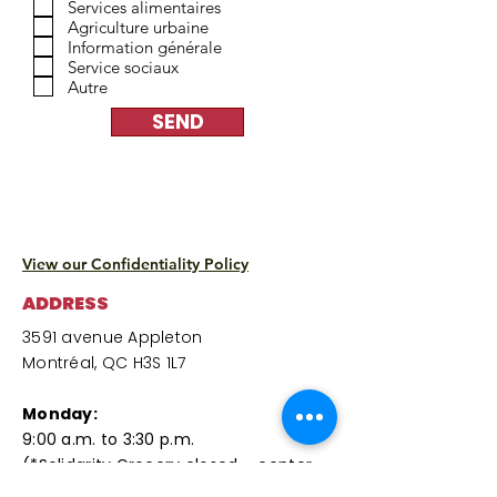
Services alimentaires
Agriculture urbaine
Information générale
Service sociaux
Autre
SEND
View our Confidentiality Policy
ADDRESS
3591 avenue Appleton
Montréal, QC H3S 1L7
Monday:
9:00 a.m. to 3:30 p.m.
(*Solidarity Grocery closed – center
and cafeteria open)​